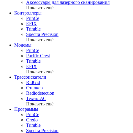
Аксессуары для лазерного сканирования
Показать ещё
Контроллеры
PrinCe
EFIX
Trimble
Spectra Precision
Показать ещё
Модемы
PrinCe
Pacific Crest
Trimble
EFIX
Показать ещё
Трассоискатели
RidGid
Сталкер
Radiodetection
Техно-АС
Показать ещё
Программы
PrinCe
Credo
Trimble
Spectra Precision