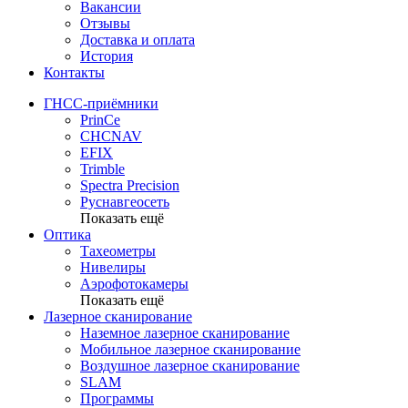
Вакансии
Отзывы
Доставка и оплата
История
Контакты
ГНСС-приёмники
PrinCe
CHCNAV
EFIX
Trimble
Spectra Precision
Руснавгеосеть
Показать ещё
Оптика
Тахеометры
Нивелиры
Аэрофотокамеры
Показать ещё
Лазерное сканирование
Наземное лазерное сканирование
Мобильное лазерное сканирование
Воздушное лазерное сканирование
SLAM
Программы