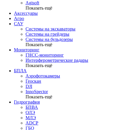
Agisoft
Показать ещё
Аксессуары
Агро
САУ
Системы на экскаваторы
Системы на грейдеры
Системы на бульдозеры
Показать ещё
Мониторинг
ГНСС-мониторинг
Интерферометрические радары
Показать ещё
БПЛА
Аэрофотокамеры
Геоскан
DJI
InnoSpector
Показать ещё
Гидрография
БПВА
ОЛЭ
МЛЭ
ADCP
ГБО