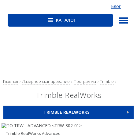
Блог
КАТАЛОГ
ГНСС-приёмники
PrinCe
CHCNAV
EFIX
Trimble
Главная
Лазерное сканирование
Программы
Trimble
Spectra Precision
Trimble RealWorks
Руснавгеосеть
Оптика
TRIMBLE REALWORKS
Тахеометры
ГНСС-ПРИЁМНИКИ
Нивелиры
Trimble RealWorks Advanced