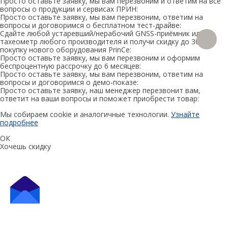
Просто оставьте заявку, мы вам перезвоним и ответим на все
вопросы о продукции и сервисах ПРИН:
БПЛА
Просто оставьте заявку, мы вам перезвоним, ответим на
вопросы и договоримся о бесплатном тест-драйве:
Аэрофотокамеры
Сдайте любой устаревший/нерабочий GNSS-приёмник или
тахеометр любого производителя и получи скидку до 30% на
покупку нового оборудования PrinCe:
Геоскан
Просто оставьте заявку, мы вам перезвоним и оформим
беспроцентную рассрочку до 6 месяцев:
DJI
Просто оставьте заявку, мы вам перезвоним, ответим на
вопросы и договоримся о демо-показе:
InnoSpector
Просто оставьте заявку, наш менеджер перезвонит вам,
ответит на ваши вопросы и поможет приобрести товар:
Гидрография
Мы собираем cookie и аналогичные технологии.
Узнайте
подробнее
БПВА
ОК
ОЛЭ
Хочешь скидку
МЛЭ
ADCP
ГБО
Датчик качества воды