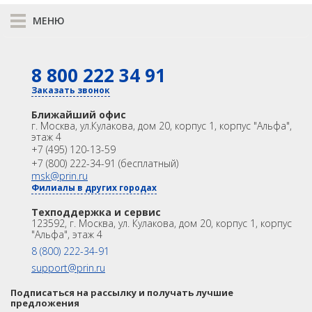
Spectra Precision
МОДЕМЫ
МЕНЮ
Модемы
ТРАССОИСКАТЕЛИ
К сравнению
PrinCe
8 800 222 34 91
КАТАЛОГ
ПРОГРАММЫ
Pacific Crest
GNSS
Оптика
Заказать звонок
Лазерное сканирование
Контроллеры
АКСЕССУАРЫ
Trimble
Ближайший офис
Модемы
Программы
г. Москва
,
ул.Кулакова, дом 20, корпус 1, корпус "Альфа",
этаж 4
EFIX
АГРО
Аксеcсуары
БПА
+7 (495) 120-13-59
Распродажа
Акции
+7 (800) 222-34-91 (бесплатный)
Трассоискатели
САУ
OEM
msk@prin.ru
RidGid
Филиалы в других городах
ИНФОРМАЦИЯ
МОНИТОРИНГ
Акции
Техподдержка и сервис
Техподдержка и сервис
Сталкер
123592, г. Москва, ул. Кулакова, дом 20, корпус 1, корпус
Университет
Партнёрам
БПЛА
"Альфа", этаж 4
Radiodetection
О Компании
Контакты
8 (800) 222-34-91
ГИДРОГРАФИЯ
Техно-АС
support@prin.ru
РАСПРОДАЖА
Подписаться на рассылку и получать лучшие
Программы
предложения