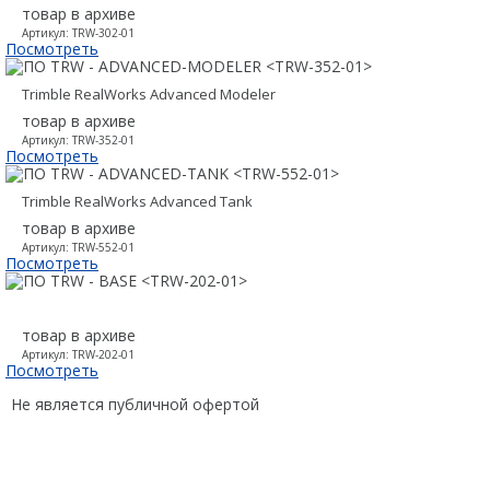
ОПТИКА
товар в архиве
Аэрофотокамеры
Артикул: TRW-302-01
Посмотреть
ЛАЗЕРНОЕ СКАНИРОВАНИЕ
Лазерное сканирование
Наземное лазерное сканирование
Наземное лазерное сканирование
Trimble RealWorks Advanced Modeler
товар в архиве
Мобильное лазерное сканирование
Мобильное лазерное сканирование
Артикул: TRW-352-01
Посмотреть
Воздушное лазерное сканирование
Воздушное лазерное сканирование
SLAM
Trimble RealWorks Advanced Tank
SLAM
товар в архиве
Программы
Артикул: TRW-552-01
Программы
Посмотреть
Orbit Geospatial Techologies
Trimble
Аксессуары для лазерного сканирования
CHCNAV
товар в архиве
Контроллеры
Артикул: TRW-202-01
КРЕДО
Посмотреть
PrinCe
Novatel Waypoint
Не является публичной офертой
EFIX
Аксессуары для лазерного сканирования
Trimble
КОНТРОЛЛЕРЫ