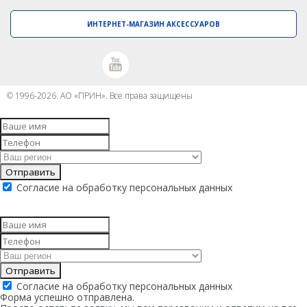
PrinCe
ИНТЕРНЕТ-МАГАЗИН АКСЕССУАРОВ
Credo
Trimble
Spectra Precision
© 1996-2026. АО «ПРИН». Все права защищены
Agisoft
Аксессуары
Агро
САУ
Отправить
Системы на экскаваторы
Согласие на обработку персональных данных
Системы на грейдеры
Системы на бульдозеры
Мониторинг
Отправить
ГНСС-мониторинг
Согласие на обработку персональных данных
Форма успешно отправлена.
Интерферометрические радары