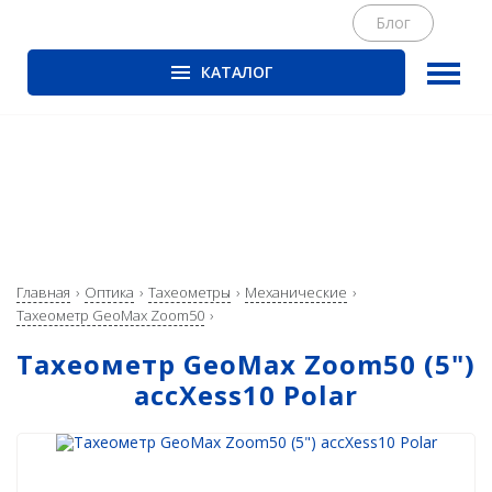
Блог
КАТАЛОГ
ГНСС-приёмники
PrinCe
CHCNAV
EFIX
Trimble
Главная
Оптика
Тахеометры
Механические
Spectra Precision
Тахеометр GeoMax Zoom50
Руснавгеосеть
Тахеометр GeoMax Zoom50 (5")
accXess10 Polar
Оптика
Тахеометры
Нивелиры