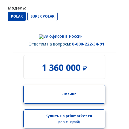
Spectra Precision
Модель:
Модемы
POLAR
SUPER POLAR
PrinCe
Pacific Crest
89 офисов в России
Ответим на вопросы:
8-800-222-34-91
Trimble
EFIX
1 360 000
₽
Трассоискатели
RidGid
Сталкер
Лизинг
Radiodetection
Техно-АС
Купить на prinmarket.ru
Программы
(оплата картой)