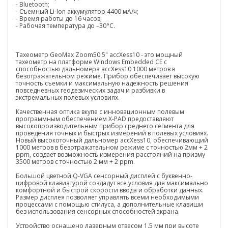
- Bluetooth;
- Съемный Li-Ion аккумулятор 4400 мА/ч;
БПЛА
- Время работы до 16 часов;
- Рабочая температура до –30°C.
Аэрофотокамеры
Геоскан
Тахеометр GeoMax Zoom50 5" accXess10 - это мощный
тахеометр на платформе Windows Embedded CE с
способностью дальномера accXess10 1000 метров в
DJI
безотражательном режиме. Прибор обеспечивает высокую
точность съемки и максимальную надежность решения
InnoSpector
повседневных геодезических задач и разбивки в
экстремальных полевых условиях.
Гидрография
Качественная оптика вкупе с инновационным полевым
программным обеспечением X-PAD предоставляют
БПВА
высокопроизводительным прибор среднего сегмента для
проведения точных и быстрых измерений в полевых условиях.
Новый высокоточный дальномер accXess10, обеспечивающий
ОЛЭ
1000 метров в безотражательном режиме с точностью 2мм + 2
ppm, создает возможность измерения расстояний на призму
3500 метров с точностью 2 мм + 2 ppm.
МЛЭ
Большой цветной Q-VGA сенсорный дисплей с буквенно-
ADCP
цифровой клавиатурой создадут все условия для максимально
комфортной и быстрой скорости ввода и обработки данных.
Размер дисплея позволяет управлять всеми необходимыми
ГБО
процессами с помощью стилуса, а дополнительные клавиши
без использования сенсорных способностей экрана.
Датчик качества воды
Устройство оснащено лазерным отвесом 1.5 мм при высоте