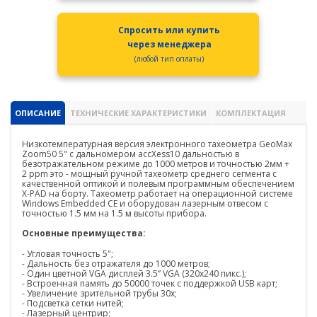
PrinCe
Credo
Спросить или купить
через менеджера
Trimble
(любой тип оплаты)
Spectra Precision
Agisoft
ОПИСАНИЕ
ТЕХНИЧЕСКИЕ ХАРАКТЕРИСТИКИ
КОМПЛЕКТАЦИЯ
Аксессуары
Низкотемпературная версия электронного тахеометра
GeoMax
Агро
Zoom50 5" c дальномером accXess10 дальностью в
САУ
безотражательном режиме до 1000 метров и точностью 2мм +
2 ppm это - мощный ручной тахеометр среднего сегмента с
Системы на экскаваторы
качественной оптикой и полевым программным обеспечением
X-PAD на борту. Тахеометр работает на операционной системе
Windows Embedded CE и оборудован лазерным отвесом с
Системы на грейдеры
точностью 1.5 мм на 1.5 м высоты прибора.
Основные преимущества:
Системы на бульдозеры
- Угловая точность 5";
- Дальность без отражателя до 1000 метров;
Мониторинг
- Один цветной VGA дисплей 3.5” VGA (320х240 пикс.);
ГНСС-мониторинг
- Встроенная память до 50000 точек с поддержкой USB карт;
- Увеличение зрительной трубы 30х;
- Подсветка сетки нитей;
Интерферометрические радары
- Лазерный центрир;