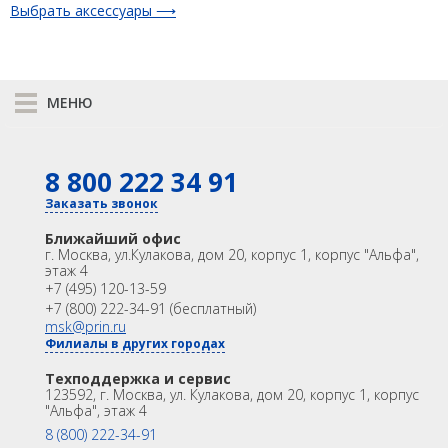
Выбрать аксессуары ⟶
Распродажа
МЕНЮ
К сравнению
8 800 222 34 91
КАТАЛОГ
GNSS
Оптика
Заказать звонок
Лазерное сканирование
Контроллеры
Ближайший офис
Модемы
Программы
г. Москва
,
ул.Кулакова, дом 20, корпус 1, корпус "Альфа",
этаж 4
Аксеcсуары
БПА
+7 (495) 120-13-59
Распродажа
Акции
+7 (800) 222-34-91 (бесплатный)
OEM
msk@prin.ru
Филиалы в других городах
ИНФОРМАЦИЯ
Акции
Техподдержка и сервис
Техподдержка и сервис
123592, г. Москва, ул. Кулакова, дом 20, корпус 1, корпус
Университет
Партнёрам
"Альфа", этаж 4
О Компании
Контакты
8 (800) 222-34-91