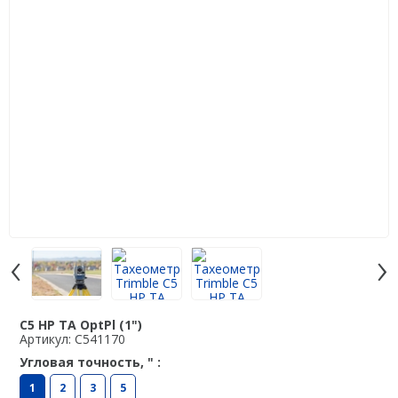
Аэрофотокамеры
Лазерное сканирование
Наземное лазерное сканирование
Мобильное лазерное сканирование
Воздушное лазерное сканирование
SLAM
Программы
‹
›
Аксессуары для лазерного сканирования
Контроллеры
PrinCe
C5 HP TA OptPl (1")
Артикул: C541170
EFIX
Угловая точность, " :
Trimble
1
2
3
5