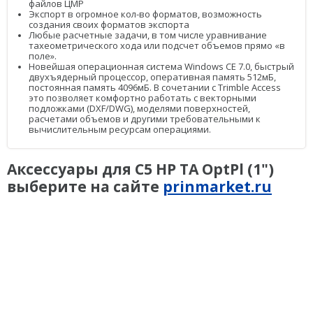
файлов ЦМР
Экспорт в огромное кол-во форматов, возможность
БПЛА
создания своих форматов экспорта
Любые расчетные задачи, в том числе уравнивание
Аэрофотокамеры
тахеометрического хода или подсчет объемов прямо «в
поле».
Новейшая операционная система Windows CE 7.0, быстрый
Геоскан
двухъядерный процессор, оперативная память 512мБ,
постоянная память 4096мБ. В сочетании с Trimble Access
DJI
это позволяет комфортно работать с векторными
подложками (DXF/DWG), моделями поверхностей,
расчетами объемов и другими требовательными к
InnoSpector
вычислительным ресурсам операциями.
Гидрография
Аксессуары для C5 HP TA OptPl (1")
БПВА
выберите на сайте
prinmarket.ru
ОЛЭ
МЛЭ
ADCP
ГБО
Датчик качества воды