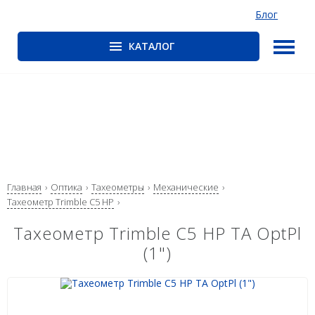
Блог
КАТАЛОГ
ГНСС-приёмники
PrinCe
CHCNAV
EFIX
Trimble
Главная
Оптика
Тахеометры
Механические
Spectra Precision
Тахеометр Trimble С5 HP
Руснавгеосеть
Тахеометр Trimble C5 HP TA OptPl
(1")
Оптика
Тахеометры
Нивелиры