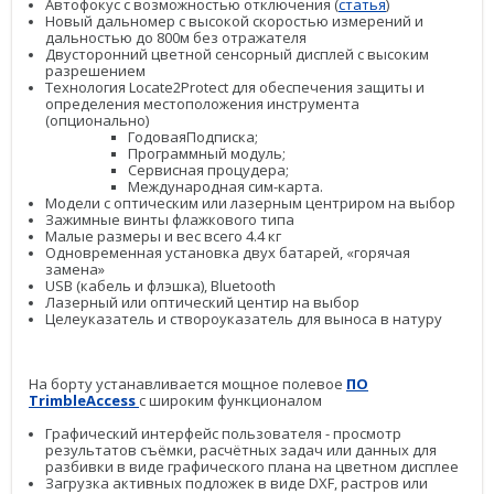
PrinCe
Автофокус с возможностью отключения (
статья
)
Новый дальномер с высокой скоростью измерений и
дальностью до 800м без отражателя
Credo
Двусторонний цветной сенсорный дисплей с высоким
разрешением
Технология Locate2Protect для обеспечения защиты и
Trimble
определения местоположения инструмента
(опционально)
Spectra Precision
ГодоваяПодписка;
Программный модуль;
Сервисная процудера;
Agisoft
Международная сим-карта.
Модели с оптическим или лазерным центриром на выбор
Аксессуары
Зажимные винты флажкового типа
Агро
Малые размеры и вес всего 4.4 кг
Одновременная установка двух батарей, «горячая
САУ
замена»
Системы на экскаваторы
USB (кабель и флэшка), Bluetooth
Лазерный или оптический центир на выбор
Целеуказатель и створоуказатель для выноса в натуру
Системы на грейдеры
Системы на бульдозеры
На борту устанавливается мощное полевое
ПО
Trimble
Access
с широким функционалом
Мониторинг
Графический интерфейс пользователя - просмотр
ГНСС-мониторинг
результатов съёмки, расчётных задач или данных для
разбивки в виде графического плана на цветном дисплее
Загрузка активных подложек в виде DXF, растров или
Интерферометрические радары