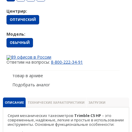
Spectra Precision
Центрир:
Модемы
ОПТИЧЕСКИЙ
PrinCe
Модель:
Pacific Crest
ОБЫЧНЫЙ
Trimble
89 офисов в России
EFIX
Ответим на вопросы:
8-800-222-34-91
Трассоискатели
товар в архиве
RidGid
Подобрать аналог
Сталкер
Radiodetection
ОПИСАНИЕ
ТЕХНИЧЕСКИЕ ХАРАКТЕРИСТИКИ
ЗАГРУЗКИ
Техно-АС
Серия механических тахеометров
Trimble С5 HP
– это
современные, надёжные, легкие и простые в использовании
инструменты. Основные функциональные особенности:
Программы