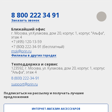
К сравнению
БПЛА
8 800 222 34 91
Аэрофотокамеры
КАТАЛОГ
GNSS
Оптика
Заказать звонок
Геоскан
Лазерное сканирование
Контроллеры
Ближайший офис
Модемы
Программы
г. Москва
,
ул.Кулакова, дом 20, корпус 1, корпус "Альфа",
DJI
этаж 4
Аксеcсуары
БПА
+7 (495) 120-13-59
Распродажа
Акции
InnoSpector
+7 (800) 222-34-91 (бесплатный)
OEM
msk@prin.ru
Гидрография
Филиалы в других городах
ИНФОРМАЦИЯ
БПВА
Акции
Техподдержка и сервис
Техподдержка и сервис
123592, г. Москва, ул. Кулакова, дом 20, корпус 1, корпус
Университет
Партнёрам
ОЛЭ
"Альфа", этаж 4
О Компании
Контакты
8 (800) 222-34-91
МЛЭ
support@prin.ru
ADCP
Подписаться на рассылку и получать лучшие
предложения
ГБО
ИНТЕРНЕТ-МАГАЗИН АКСЕССУАРОВ
Датчик качества воды