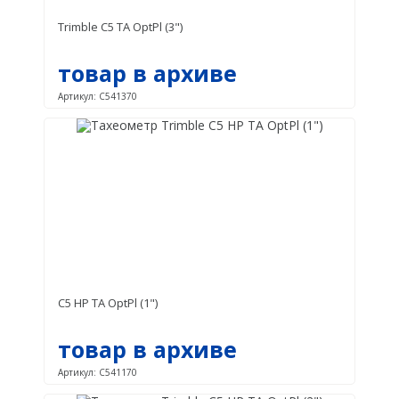
АГРО
Spectra Precision
Trimble C5 TA OptPl (3")
Модемы
САУ
товар в архиве
PrinCe
МОНИТОРИНГ
Артикул: C541370
Pacific Crest
БПЛА
Trimble
ГИДРОГРАФИЯ
EFIX
РАСПРОДАЖА
Трассоискатели
RidGid
Сталкер
C5 HP TA OptPl (1")
Radiodetection
Техно-АС
товар в архиве
Артикул: C541170
Программы