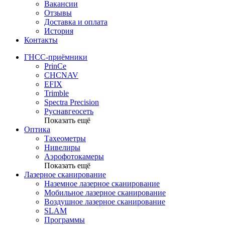
Вакансии
Отзывы
Доставка и оплата
История
Контакты
ГНСС-приёмники
PrinCe
CHCNAV
EFIX
Trimble
Spectra Precision
Руснавгеосеть
Показать ещё
Оптика
Тахеометры
Нивелиры
Аэрофотокамеры
Показать ещё
Лазерное сканирование
Наземное лазерное сканирование
Мобильное лазерное сканирование
Воздушное лазерное сканирование
SLAM
Программы