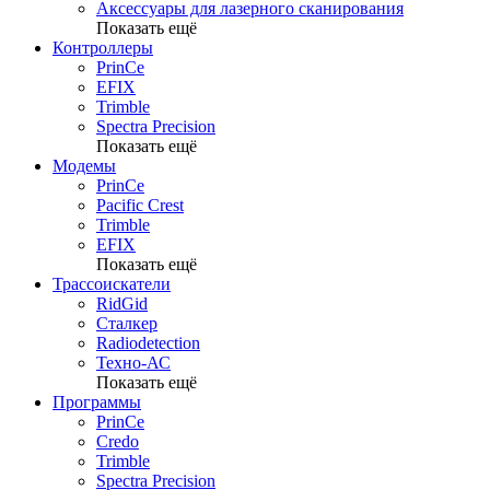
Аксессуары для лазерного сканирования
Показать ещё
Контроллеры
PrinCe
EFIX
Trimble
Spectra Precision
Показать ещё
Модемы
PrinCe
Pacific Crest
Trimble
EFIX
Показать ещё
Трассоискатели
RidGid
Сталкер
Radiodetection
Техно-АС
Показать ещё
Программы
PrinCe
Credo
Trimble
Spectra Precision