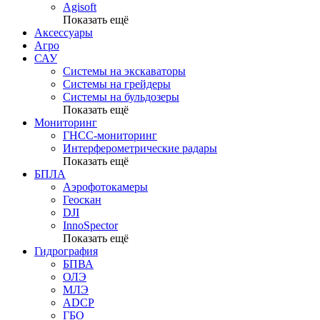
Agisoft
Показать ещё
Аксессуары
Агро
САУ
Системы на экскаваторы
Системы на грейдеры
Системы на бульдозеры
Показать ещё
Мониторинг
ГНСС-мониторинг
Интерферометрические радары
Показать ещё
БПЛА
Аэрофотокамеры
Геоскан
DJI
InnoSpector
Показать ещё
Гидрография
БПВА
ОЛЭ
МЛЭ
ADCP
ГБО