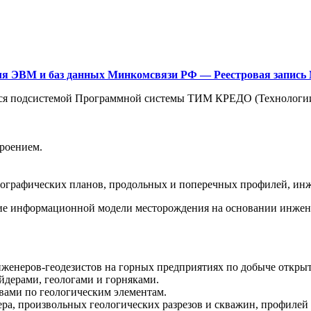
ля ЭВМ и баз данных Минкомсвязи РФ — Реестровая запись №
подсистемой Программной системы ТИМ КРЕДО (Технологии
троением.
ографических планов, продольных и поперечных профилей, инже
формационной модели месторождения на основании инженерн
нженеров-геодезистов на горных предприятиях по добыче откр
дерами, геологами и горняками.
вами по геологическим элементам.
ера, произвольных геологических разрезов и скважин, профиле