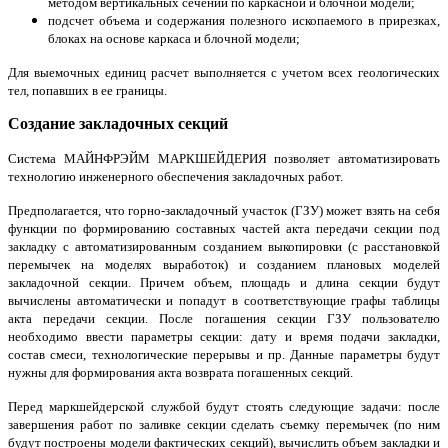
методом вертикальных сечений по каркасной и блочной модели;
подсчет объема и содержания полезного ископаемого в прирезках,
блоках на основе каркаса и блочной модели;
Для выемочных единиц расчет выполняется с учетом всех геологических
тел, попавших в ее границы.
Создание закладочных секций
Система МАЙНФРЭЙМ МАРКШЕЙДЕРИЯ позволяет автоматизировать
технологию инженерного обеспечения закладочных работ.
Предполагается, что горно-закладочный участок (ГЗУ) может взять на себя
функции по формированию составных частей акта передачи секции под
закладку с автоматизированным созданием выкопировки (с расстановкой
перемычек на моделях выработок) и созданием плановых моделей
закладочной секции. Причем объем, площадь и длина секции будут
вычислены автоматически и попадут в соответствующие графы таблицы
акта передачи секции. После погашения секции ГЗУ пользователю
необходимо ввести параметры секции: дату и время подачи закладки,
состав смеси, технологические перерывы и пр. Данные параметры будут
нужны для формирования акта возврата погашенных секций.
Перед маркшейдерской службой будут стоять следующие задачи: после
завершения работ по заливке секции сделать съемку перемычек (по ним
будут построены модели фактических секций), вычислить объем закладки и