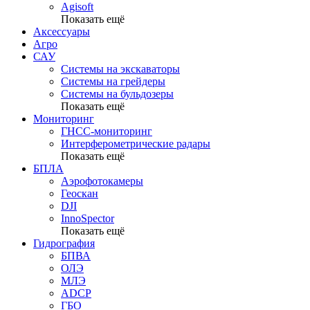
Agisoft
Показать ещё
Аксессуары
Агро
САУ
Системы на экскаваторы
Системы на грейдеры
Системы на бульдозеры
Показать ещё
Мониторинг
ГНСС-мониторинг
Интерферометрические радары
Показать ещё
БПЛА
Аэрофотокамеры
Геоскан
DJI
InnoSpector
Показать ещё
Гидрография
БПВА
ОЛЭ
МЛЭ
ADCP
ГБО