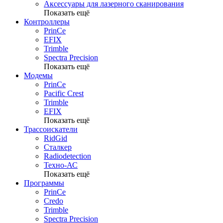
Аксессуары для лазерного сканирования
Показать ещё
Контроллеры
PrinCe
EFIX
Trimble
Spectra Precision
Показать ещё
Модемы
PrinCe
Pacific Crest
Trimble
EFIX
Показать ещё
Трассоискатели
RidGid
Сталкер
Radiodetection
Техно-АС
Показать ещё
Программы
PrinCe
Credo
Trimble
Spectra Precision