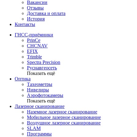
Вакансии
Отзывы
Доставка и оплата
История
Контакты
ГНСС-приёмники
PrinCe
CHCNAV
EFIX
Trimble
Spectra Precision
Руснавгеосеть
Показать ещё
Оптика
Тахеометры
Нивелиры
Аэрофотокамеры
Показать ещё
Лазерное сканирование
Наземное лазерное сканирование
Мобильное лазерное сканирование
Воздушное лазерное сканирование
SLAM
Программы