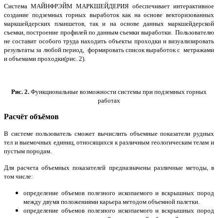
Система МАЙНФРЭЙМ МАРКШЕЙДЕРИЯ обеспечивает интерактивное
создание подземных горных выработок как на основе векторизованных
маркшейдерских планшетов, так и на основе данных маркшейдерской
съемки, построение профилей по данным съемки выработки. Пользователю
не составит особого труда находить объекты проходки и визуализировать
результаты за любой период, формировать список выработок с метражами
и объемами проходки(рис. 2).
Рис. 2.
Функциональные возможности системы при подземных горных
работах
Расчёт объёмов
В системе пользователь сможет вычислить объемные показатели рудных
тел и выемочных единиц, относящихся к различным геологическим телам и
пустым породам.
Для расчета объемных показателей предназначены различные методы, в
том числе:
определение объемов полезного ископаемого и вскрышных пород
между двумя положениями карьера методом объемной палетки.
определение объемов полезного ископаемого и вскрышных пород