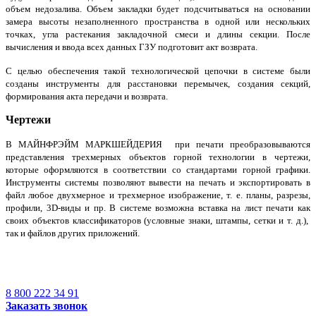
объем недозалива. Объем закладки будет подсчитываться на основании
замера высоты незаполненного пространства в одной или нескольких
точках, угла растекания закладочной смеси и длины секции. После
вычисления и ввода всех данных ГЗУ подготовит акт возврата.
С целью обеспечения такой технологической цепочки в системе были
созданы инструменты для расстановки перемычек, создания секций,
формирования акта передачи и возврата.
Чертежи
В МАЙНФРЭЙМ МАРКШЕЙДЕРИЯ при печати преобразовываются
представления трехмерных объектов горной технологии в чертежи,
которые оформляются в соответствии со стандартами горной графики.
Инструменты системы позволяют вывести на печать и экспортировать в
файл любое двухмерное и трехмерное изображение, т. е. планы, разрезы,
профили, 3D-виды и пр. В системе возможна вставка на лист печати как
своих объектов классификаторов (условные знаки, штампы, сетки и т. д.),
так и файлов других приложений.
8 800 222 34 91
Заказать звонок