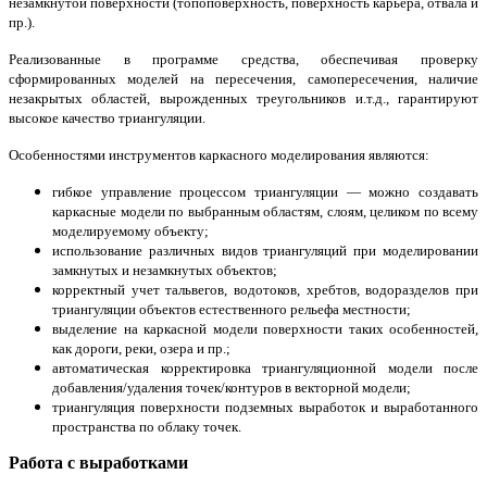
незамкнутой поверхности (топоповерхность, поверхность карьера, отвала и
пр.).
Реализованные в программе средства, обеспечивая проверку
сформированных моделей на пересечения, самопересечения, наличие
незакрытых областей, вырожденных треугольников и.т.д., гарантируют
высокое качество триангуляции.
Особенностями инструментов каркасного моделирования являются:
гибкое управление процессом триангуляции — можно создавать
каркасные модели по выбранным областям, слоям, целиком по всему
моделируемому объекту;
использование различных видов триангуляций при моделировании
замкнутых и незамкнутых объектов;
корректный учет тальвегов, водотоков, хребтов, водоразделов при
триангуляции объектов естественного рельефа местности;
выделение на каркасной модели поверхности таких особенностей,
как дороги, реки, озера и пр.;
автоматическая корректировка триангуляционной модели после
добавления/удаления точек/контуров в векторной модели;
триангуляция поверхности подземных выработок и выработанного
пространства по облаку точек.
Работа с выработками