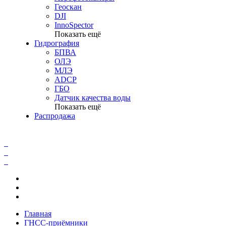
Геоскан
DJI
InnoSpector
Показать ещё
Гидрография
БПВА
ОЛЭ
МЛЭ
ADCP
ГБО
Датчик качества воды
Показать ещё
Распродажа
Главная
ГНСС-приёмники