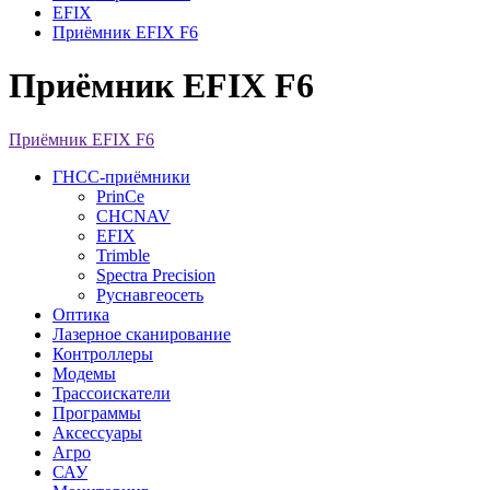
EFIX
Приёмник EFIX F6
Приёмник EFIX F6
Приёмник EFIX F6
ГНСС-приёмники
PrinCe
CHCNAV
EFIX
Trimble
Spectra Precision
Руснавгеосеть
Оптика
Лазерное сканирование
Контроллеры
Модемы
Трассоискатели
Программы
Аксессуары
Агро
САУ