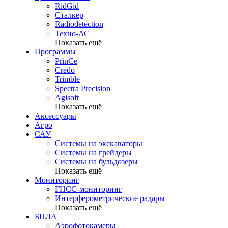
RidGid
Сталкер
Radiodetection
Техно-АС
Показать ещё
Программы
PrinCe
Credo
Trimble
Spectra Precision
Agisoft
Показать ещё
Аксессуары
Агро
САУ
Системы на экскаваторы
Системы на грейдеры
Системы на бульдозеры
Показать ещё
Мониторинг
ГНСС-мониторинг
Интерферометрические радары
Показать ещё
БПЛА
Аэрофотокамеры